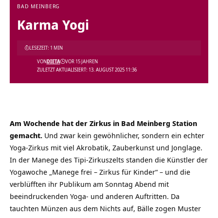
BAD MEINBERG
Karma Yogi
LESEZEIT: 1 MIN
VON
DIETA
VOR 15 JAHREN
ZULETZT AKTUALISIERT: 13. AUGUST 2025 11:36
Am Wochende hat der Zirkus in Bad Meinberg Station
gemacht.
Und zwar kein gewöhnlicher, sondern ein echter
Yoga-Zirkus mit viel Akrobatik, Zauberkunst und Jonglage.
In der Manege des Tipi-Zirkuszelts standen die Künstler der
Yogawoche „Manege frei – Zirkus für Kinder“ – und die
verblüfften ihr Publikum am Sonntag Abend mit
beeindruckenden Yoga- und anderen Auftritten. Da
tauchten Münzen aus dem Nichts auf, Bälle zogen Muster