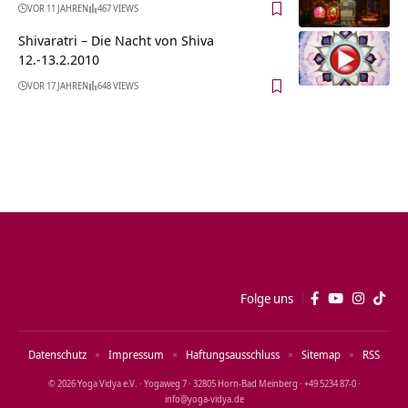
VOR 11 JAHREN
467 VIEWS
Shivaratri – Die Nacht von Shiva
12.-13.2.2010
VOR 17 JAHREN
648 VIEWS
Folge uns
Datenschutz
Impressum
Haftungsausschluss
Sitemap
RSS
© 2026 Yoga Vidya e.V. · Yogaweg 7 · 32805 Horn‑Bad Meinberg · +49 5234 87‑0 ·
info@yoga‑vidya.de