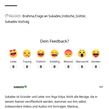
TAGGED:
Brahma
Frage an Sukadev
Indische_Götter
Sukadev Vortrag
Dein Feedback?
Liebe
Traurig
Fröhlich
Schläfrig
Wütend
Überrascht
Zwinker
0
0
0
0
0
0
0
SUKADEV
Sukadev ist Gründer und Leiter von Yoga Vidya. Nicht alle Beiräge, die in
seinem Namen veröffentlicht werden, stammen von ihm selbst.
Insbesondere Videos und Audios mit Vorträgen, Mantras,