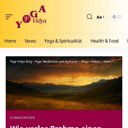
Aa
Größenänderun
Home
News
Yoga & Spiritualität
Health & Food
Yoga Vidya Blog - Yoga, Meditation und Ayurveda
>
Blog
>
Videos
>
Video
>
Wie verlo
SUKADEV
VIDEO