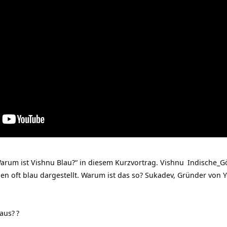
arum ist Vishnu Blau?“ in diesem Kurzvortrag.
Vishnu
Indische_G
den oft blau dargestellt. Warum ist das so? Sukadev, Gründer von
Y
aus?
?