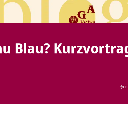
u Blau? Kurzvortra
LES