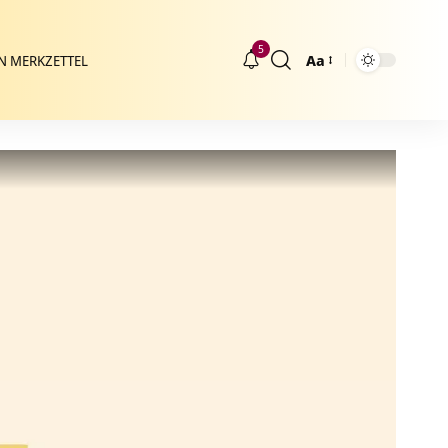
5
Aa
N MERKZETTEL
Größenänderung