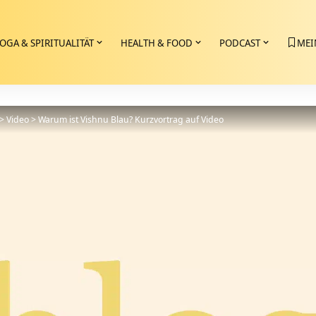
OGA & SPIRITUALITÄT
HEALTH & FOOD
PODCAST
MEI
>
Video
>
Warum ist Vishnu Blau? Kurzvortrag auf Video