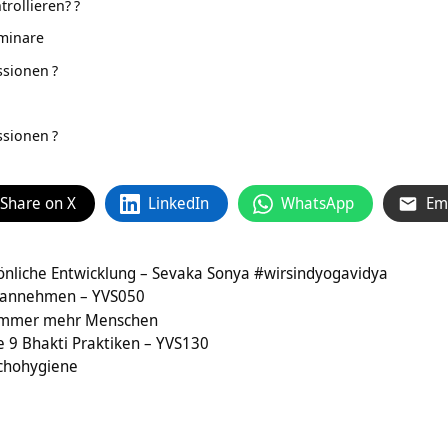
trollieren?
?
eminare
ssionen
?
ssionen
?
Share on X
LinkedIn
WhatsApp
Em
sönliche Entwicklung – Sevaka Sonya #wirsindyogavidya
 annehmen – YVS050
immer mehr Menschen
ie 9 Bhakti Praktiken – YVS130
ychohygiene