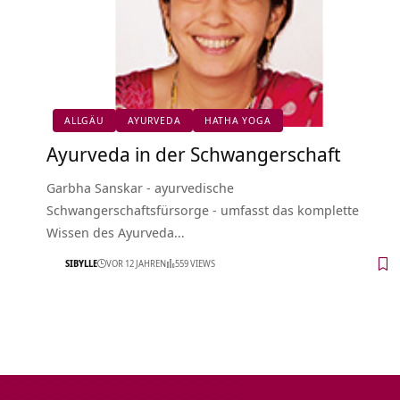
ALLGÄU
AYURVEDA
HATHA YOGA
Ayurveda in der Schwangerschaft
Garbha Sanskar - ayurvedische
Schwangerschaftsfürsorge - umfasst das komplette
Wissen des Ayurveda…
SIBYLLE
VOR 12 JAHREN
559 VIEWS