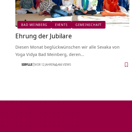
BAD MEINBERG
EVENTS
GEMEINSCHAFT
Ehrung der Jubilare
Diesen Monat beglückwünschen wir alle Sevaka von
Yoga Vidya Bad Meinberg, deren…
SIBYLLE
VOR 12 JAHREN
466 VIEWS