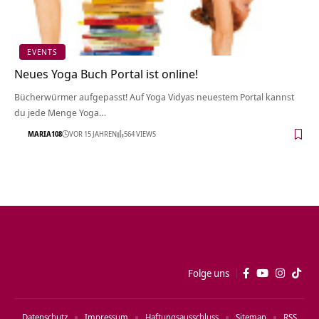
EVENTS
Neues Yoga Buch Portal ist online!
Bücherwürmer aufgepasst! Auf Yoga Vidyas neuestem Portal kannst
du jede Menge Yoga…
MARIA108
VOR 15 JAHREN
564 VIEWS
Folge uns
Datenschutz
Impressum
Haftungsausschluss
Sitemap
RSS