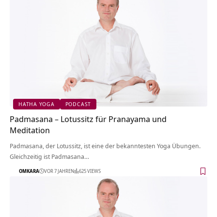
HATHA YOGA
PODCAST
Padmasana – Lotussitz für Pranayama und
Meditation
Padmasana, der Lotussitz, ist eine der bekanntesten Yoga Übungen.
Gleichzeitig ist Padmasana…
OMKARA
VOR 7 JAHREN
625 VIEWS