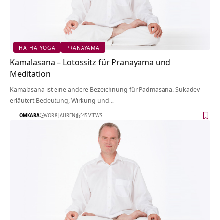
HATHA YOGA
PRANAYAMA
Kamalasana – Lotossitz für Pranayama und
Meditation
Kamalasana ist eine andere Bezeichnung für Padmasana. Sukadev
erläutert Bedeutung, Wirkung und…
OMKARA
VOR 8 JAHREN
545 VIEWS