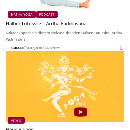
HATHA YOGA
PODCAST
Halber Lotussitz – Ardha Padmasana
Sukadev spricht in diesem Podcast über den Halben Lotussitz - Ardha
Padmasana…
OMKARA
VOR 7 JAHREN
605 VIEWS
VIDEO
Neue Videos