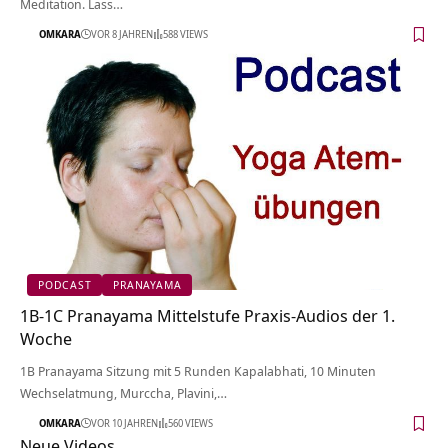
Meditation. Lass…
OMKARA
VOR 8 JAHREN
588 VIEWS
PODCAST
PRANAYAMA
1B-1C Pranayama Mittelstufe Praxis-Audios der 1.
Woche
1B Pranayama Sitzung mit 5 Runden Kapalabhati, 10 Minuten
Wechselatmung, Murccha, Plavini,…
OMKARA
VOR 10 JAHREN
560 VIEWS
Neue Videos