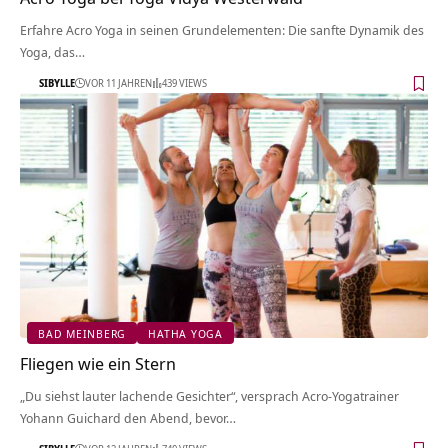
Erfahre Acro Yoga in seinen Grundelementen: Die sanfte Dynamik des
Yoga, das…
SIBYLLE
VOR 11 JAHREN
439 VIEWS
BAD MEINBERG
HATHA YOGA
Fliegen wie ein Stern
„Du siehst lauter lachende Gesichter“, versprach Acro-Yogatrainer
Yohann Guichard den Abend, bevor…