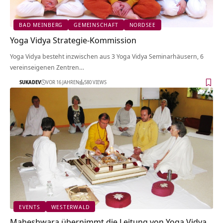
BAD MEINBERG
GEMEINSCHAFT
NORDSEE
Yoga Vidya Strategie-Kommission
Yoga Vidya besteht inzwischen aus 3 Yoga Vidya Seminarhäusern, 6
vereinseigenen Zentren…
SUKADEV
VOR 16 JAHREN
580 VIEWS
EVENTS
WESTERWALD
Maheshwara übernimmt die Leitung von Yoga Vidya