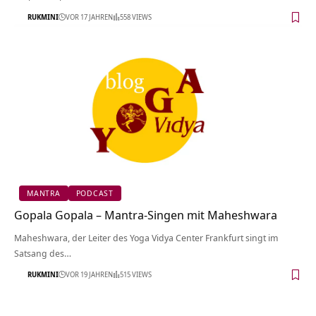
RUKMINI
VOR 17 JAHREN
558 VIEWS
MANTRA
PODCAST
Gopala Gopala – Mantra-Singen mit Maheshwara
Maheshwara, der Leiter des Yoga Vidya Center Frankfurt singt im
Satsang des…
RUKMINI
VOR 19 JAHREN
515 VIEWS