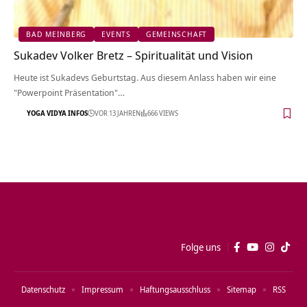
BAD MEINBERG
EVENTS
GEMEINSCHAFT
Sukadev Volker Bretz – Spiritualität und Vision
Heute ist Sukadevs Geburtstag. Aus diesem Anlass haben wir eine
"Powerpoint Präsentation"…
YOGA VIDYA INFOS
VOR 13 JAHREN
666 VIEWS
Folge uns
Datenschutz
Impressum
Haftungsausschluss
Sitemap
RSS