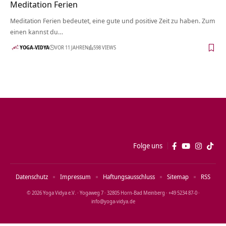
Meditation Ferien
Meditation Ferien bedeutet, eine gute und positive Zeit zu haben. Zum
einen kannst du…
YOGA-VIDYA
VOR 11 JAHREN
598 VIEWS
Folge uns
Datenschutz
Impressum
Haftungsausschluss
Sitemap
RSS
© 2026 Yoga Vidya e.V. · Yogaweg 7 · 32805 Horn‑Bad Meinberg · +49 5234 87‑0 ·
info@yoga‑vidya.de