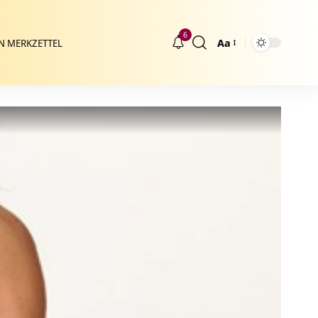
6
Aa
N MERKZETTEL
Größenänderung