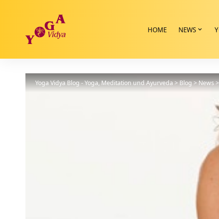
HOME
NEWS
Y
Yoga Vidya Blog - Yoga, Meditation und Ayurveda
>
Blog
>
News