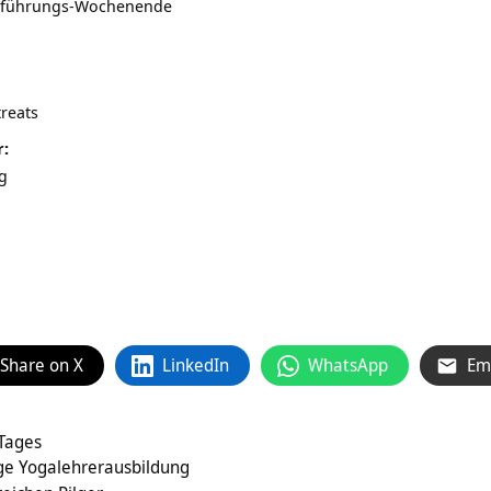
inführungs-Wochenende
reats
r:
g
Share on X
LinkedIn
WhatsApp
Em
 Tages
ige Yogalehrerausbildung