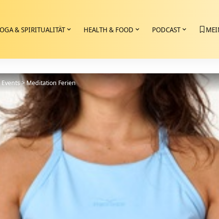
OGA & SPIRITUALITÄT
HEALTH & FOOD
PODCAST
MEI
>
Events
>
Meditation Ferien