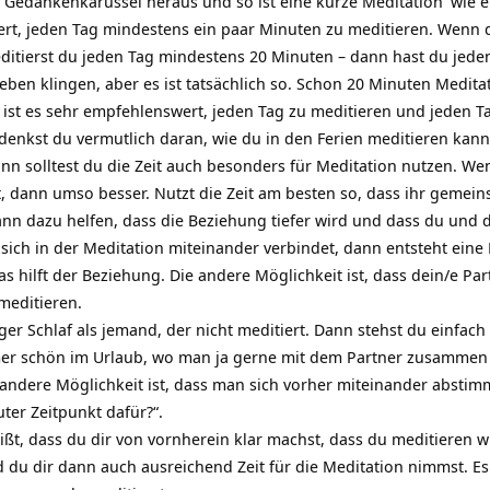
Gedankenkarussel heraus und so ist eine kurze
Meditation
wie e
ert, jeden Tag mindestens ein paar Minuten zu meditieren. Wenn d
editierst du jeden Tag mindestens 20 Minuten – dann hast du jede
rieben klingen, aber es ist tatsächlich so. Schon 20 Minuten Medit
 ist es sehr empfehlenswert, jeden Tag zu meditieren und jeden T
 denkst du vermutlich daran, wie du in den Ferien meditieren k
nn solltest du die Zeit auch besonders für Meditation nutzen. We
, dann umso besser. Nutzt die Zeit am besten so, dass ihr geme
nn dazu helfen, dass die Beziehung tiefer wird und dass du und 
sich in der Meditation miteinander verbindet, dann entsteht eine
 hilft der Beziehung. Die andere Möglichkeit ist, dass dein/e Part
meditieren.
er Schlaf als jemand, der nicht meditiert. Dann stehst du einfach
mmer schön im Urlaub, wo man ja gerne mit dem Partner zusammen a
e andere Möglichkeit ist, dass man sich vorher miteinander abstim
uter Zeitpunkt dafür?“.
ißt, dass du dir von vornherein klar machst, dass du meditieren wi
d du dir dann auch ausreichend Zeit für die Meditation nimmst. Es 