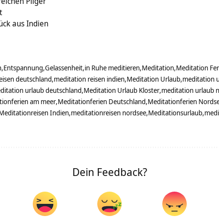
eichen Pilger
t
ck aus Indien
n
Entspannung
Gelassenheit
in Ruhe meditieren
Meditation
Meditation Fer
eisen deutschland
meditation reisen indien
Meditation Urlaub
meditation u
ditation urlaub deutschland
Meditation Urlaub Kloster
meditation urlaub 
tionferien am meer
Meditationferien Deutschland
Meditationferien Nords
Meditationreisen Indien
meditationreisen nordsee
Meditationsurlaub
medi
Dein Feedback?