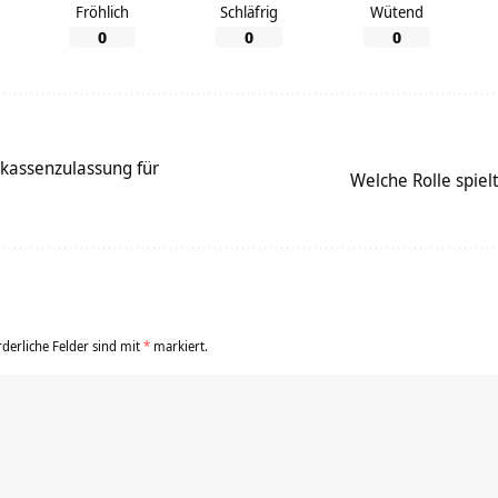
Fröhlich
Schläfrig
Wütend
0
0
0
kassenzulassung für
Welche Rolle spie
rderliche Felder sind mit
*
markiert.