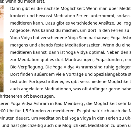
r, wenn du meditierst.
Dann gibt es die nächste Möglichkeit: Wenn man über Medita
konkret und bewusst
Meditation Ferien
unternimmt, sodass 
meditieren kann. Dazu gibt es verschiedene Ansätze. Bei
Yog
Angebote. Was kannst du machen, um dort in den Ferien zu 
Yoga Vidya hat verschiedene
Yoga Seminarhäuser
,
Yoga
Ashr
morgens und abends feste Meditationszeiten. Wenn du einen
meditieren kannst, dann ist Yoga Vidya optimal. Neben den 
zur Meditation gibt es dort
Mantrasingen
,
Yogastunden
, e
Bio-Verpflegung. Die Yoga Vidya Ashrams sind ruhig geleg
Dort finden außerdem viele Vorträge und Spezialangebote s
bist oder Fortgeschrittener, es gibt verschiedene Möglichkei
auch angeleitete Meditationen, was oft Anfänger gerne haben
hritteneren oft bevorzugen.
ößeren
Yoga Vidya Ashram in Bad Meinberg
, die Möglichkeit sehr 
00 Uhr für 1,5 Stunden zu meditieren. Es gibt natürlich auch die
0 Minuten dauert. Um Meditation bei Yoga Vidya in den Ferien zu ü
nd hast gleichzeitig auch die Möglichkeit, Meditation zu üben