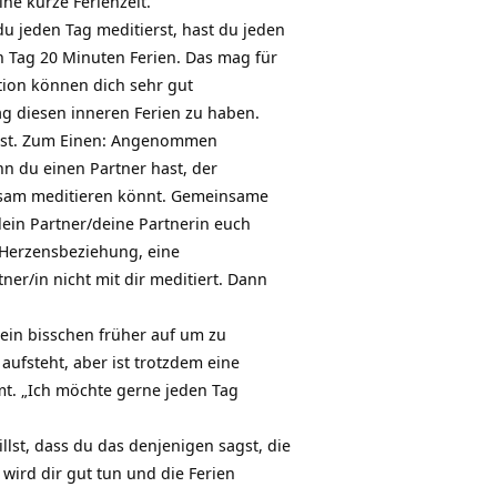
ine kurze Ferienzeit.
u jeden Tag meditierst, hast du jeden
n Tag 20 Minuten Ferien. Das mag für
ation können dich sehr gut
ag diesen inneren Ferien zu haben.
annst. Zum Einen: Angenommen
nn du einen Partner hast, der
insam meditieren könnt. Gemeinsame
dein Partner/deine Partnerin euch
 Herzensbeziehung, eine
ner/in nicht mit dir meditiert. Dann
 ein bisschen früher auf um zu
ufsteht, aber ist trotzdem eine
mt. „Ich möchte gerne jeden Tag
llst, dass du das denjenigen sagst, die
wird dir gut tun und die Ferien