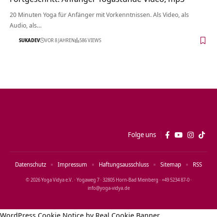
20 Minuten Yoga für Anfänger mit Vorkenntnissen. Als Video, als
Audio, als…
SUKADEV
VOR 8 JAHREN
586 VIEWS
Folge uns
Datenschutz
Impressum
Haftungsausschluss
Sitemap
RSS
© 2026 Yoga Vidya e.V. · Yogaweg 7 · 32805 Horn‑Bad Meinberg · +49 5234 87‑0 ·
info@yoga‑vidya.de
WordPress Cookie Notice by Real Cookie Banner