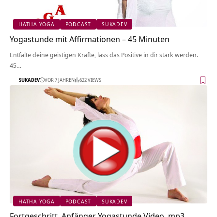
HATHA YOGA
PODCAST
SUKADEV
Yogastunde mit Affirmationen – 45 Minuten
Entfalte deine geistigen Kräfte, lass das Positive in dir stark werden.
45…
SUKADEV
VOR 7 JAHREN
622 VIEWS
HATHA YOGA
PODCAST
SUKADEV
Fortgeschritt. Anfänger Yogastunde Video, mp3