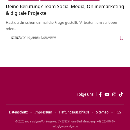
Deine Berufung? Team Social Media, Onlinemarketing
& digitale Projekte
Hast du dir schon einmal die Frage gestellt: "Arbeiten, um zu leben
oder…
DIRK
VOR 10 JAHREN
658 VIEWS
Folge uns
Datenschutz
Impressum
Haftungsausschluss
Sitemap
RSS
© 2026 Yoga Vidya e.V. · Yogaweg 7 · 32805 Horn‑Bad Meinberg · +49 5234 87‑0 ·
info@yoga‑vidya.de