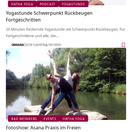
HATHA YOGA
PODCAST
YOGASTUNDE
Yogastunde Schwerpunkt Rückbeugen
Fortgeschritten
20 Minuten fordernde Yogastunde mit Schwerpunkt Rückbeugen. Für
Fortgeschrittene und alle, die…
OMKARA
VOR 9 JAHREN
790 VIEWS
BAD MEINBERG
EVENTS
HATHA YOGA
Fotoshow: Asana Praxis im Freien