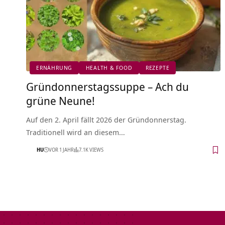
ERNÄHRUNG
HEALTH & FOOD
REZEPTE
Gründonnerstagssuppe – Ach du
grüne Neune!
Auf den 2. April fällt 2026 der Gründonnerstag.
Traditionell wird an diesem…
HU
VOR 1 JAHR
7.1K VIEWS