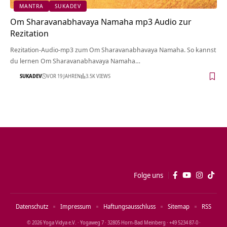
MANTRA
SUKADEV
Om Sharavanabhavaya Namaha mp3 Audio zur
Rezitation
Rezitation-Audio-mp3 zum Om Sharavanabhavaya Namaha. So kannst
du lernen Om Sharavanabhavaya Namaha…
SUKADEV
VOR 19 JAHREN
3.5K VIEWS
Folge uns
Datenschutz
Impressum
Haftungsausschluss
Sitemap
RSS
© 2026 Yoga Vidya e.V. · Yogaweg 7 · 32805 Horn‑Bad Meinberg · +49 5234 87‑0 ·