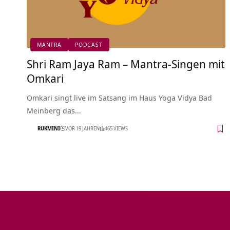
MANTRA
PODCAST
Shri Ram Jaya Ram – Mantra-Singen mit
Omkari
Omkari singt live im Satsang im Haus Yoga Vidya Bad
Meinberg das…
RUKMINI
VOR 19 JAHREN
465 VIEWS