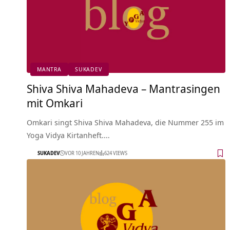
MANTRA
SUKADEV
Shiva Shiva Mahadeva – Mantrasingen
mit Omkari
Omkari singt Shiva Shiva Mahadeva, die Nummer 255 im
Yoga Vidya Kirtanheft.…
SUKADEV
VOR 10 JAHREN
624 VIEWS