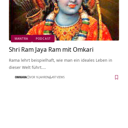
MANTRA
PODCAST
Shri Ram Jaya Ram mit Omkari
Rama lehrt beispielhaft, wie man ein ideales Leben in
dieser Welt führt.…
OMKARA
VOR 16 JAHREN
497 VIEWS