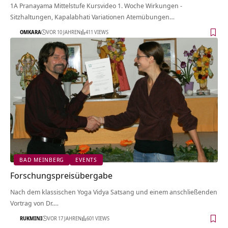
1A Pranayama Mittelstufe Kursvideo 1. Woche Wirkungen -
Sitzhaltungen, Kapalabhati Variationen Atemübungen…
OMKARA
VOR 10 JAHREN
411 VIEWS
BAD MEINBERG
EVENTS
Forschungspreisübergabe
Nach dem klassischen Yoga Vidya Satsang und einem anschließenden
Vortrag von Dr.…
RUKMINI
VOR 17 JAHREN
601 VIEWS