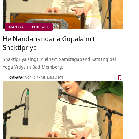
MANTRA
PODCAST
He Nandanandana Gopala mit
Shaktipriya
Shaktipriya singt in einem Samstagabend Satsang bei
Yoga Vidya in Bad Meinberg…
OMKARA
VOR 10 JAHREN
562 VIEWS