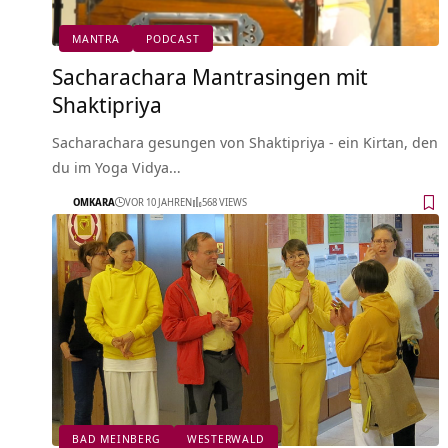
MANTRA
PODCAST
Sacharachara Mantrasingen mit
Shaktipriya
Sacharachara gesungen von Shaktipriya - ein Kirtan, den
du im Yoga Vidya…
OMKARA
VOR 10 JAHREN
568 VIEWS
BAD MEINBERG
WESTERWALD