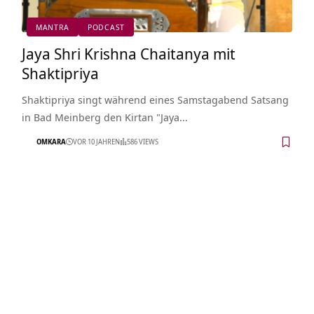
MANTRA
PODCAST
Jaya Shri Krishna Chaitanya mit
Shaktipriya
Shaktipriya singt während eines Samstagabend Satsang
in Bad Meinberg den Kirtan "Jaya…
OMKARA
VOR 10 JAHREN
586 VIEWS