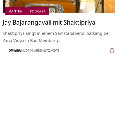
MANTRA
PODCAST
Jay Bajarangavali mit Shaktipriya
Shaktipriya singt in einem Samstagabend Satsang bei
Yoga Vidya in Bad Meinberg…
OMKARA
VOR 10 JAHREN
702 VIEWS