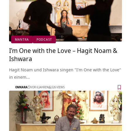
MANTRA
PODCAST
I’m One with the Love – Hagit Noam &
Ishwara
Hagit Noam und Ishwara singen "I'm One with the Love"
in einem…
OMKARA
VOR 6 JAHREN
526 VIEWS