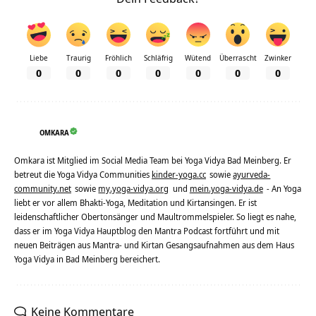
Liebe
Traurig
Fröhlich
Schläfrig
Wütend
Überrascht
Zwinker
0
0
0
0
0
0
0
OMKARA
Omkara ist Mitglied im Social Media Team bei Yoga Vidya Bad Meinberg. Er
betreut die Yoga Vidya Communities
kinder-yoga.cc
sowie
ayurveda-
community.net
sowie
my.yoga-vidya.org
und
mein.yoga-vidya.de
- An Yoga
liebt er vor allem Bhakti-Yoga, Meditation und Kirtansingen. Er ist
leidenschaftlicher Obertonsänger und Maultrommelspieler. So liegt es nahe,
dass er im Yoga Vidya Hauptblog den Mantra Podcast fortführt und mit
neuen Beiträgen aus Mantra- und Kirtan Gesangsaufnahmen aus dem Haus
Yoga Vidya in Bad Meinberg bereichert.
Keine Kommentare