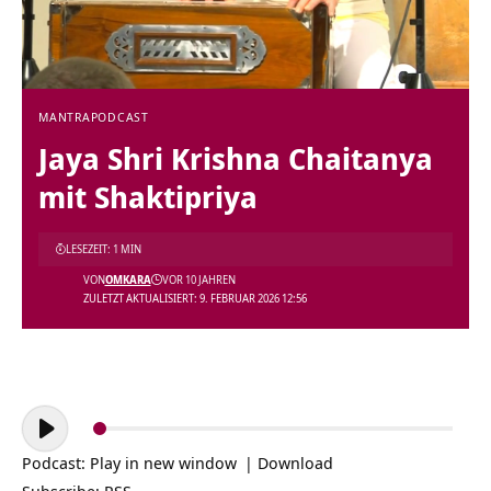
MANTRA
PODCAST
Jaya Shri Krishna Chaitanya
mit Shaktipriya
LESEZEIT: 1 MIN
VON
OMKARA
VOR 10 JAHREN
ZULETZT AKTUALISIERT: 9. FEBRUAR 2026 12:56
Audio-
Player
Podcast:
Play in new window
|
Download