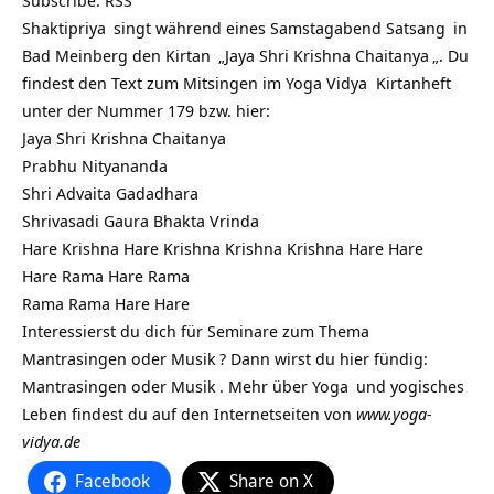
Subscribe:
RSS
Shaktipriya
singt während eines Samstagabend
Satsang
in
Bad Meinberg den
Kirtan
„
Jaya Shri Krishna Chaitanya
„. Du
findest den Text zum Mitsingen im Yoga Vidya
Kirtanheft
unter der Nummer 179 bzw. hier:
Jaya Shri Krishna Chaitanya
Prabhu Nityananda
Shri Advaita Gadadhara
Shrivasadi Gaura Bhakta Vrinda
Hare Krishna Hare Krishna Krishna Krishna Hare Hare
Hare Rama Hare Rama
Rama Rama Hare Hare
Interessierst du dich für Seminare zum
Thema
Mantrasingen oder Musik
? Dann wirst du hier fündig:
Mantrasingen oder Musik
. Mehr über
Yoga
und yogisches
Leben findest du auf den Internetseiten von
www.yoga-
vidya.de
Facebook
Share on X