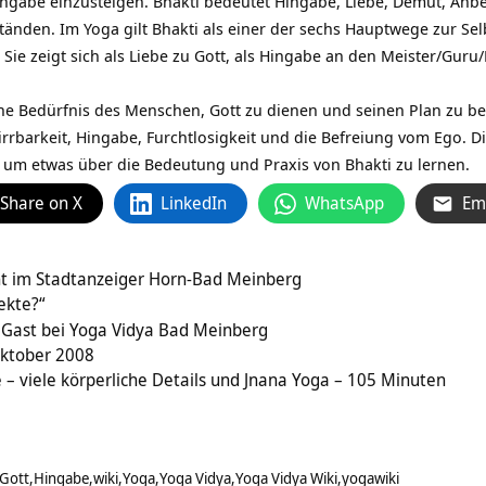
ngabe einzusteigen. Bhakti bedeutet Hingabe, Liebe, Demut, Anbe
nden. Im Yoga gilt Bhakti als einer der sechs Hauptwege zur Selb
 Sie zeigt sich als Liebe zu Gott, als Hingabe an den Meister/Guru/
che Bedürfnis des Menschen, Gott zu dienen und seinen Plan zu bef
rbarkeit, Hingabe, Furchtlosigkeit und die Befreiung vom Ego. D
, um etwas über die Bedeutung und Praxis von Bhakti zu lernen.
Share on X
LinkedIn
WhatsApp
Em
cht im Stadtanzeiger Horn-Bad Meinberg
Sekte?“
Gast bei Yoga Vidya Bad Meinberg
Oktober 2008
 – viele körperliche Details und Jnana Yoga – 105 Minuten
Gott
Hingabe
wiki
Yoga
Yoga Vidya
Yoga Vidya Wiki
yogawiki