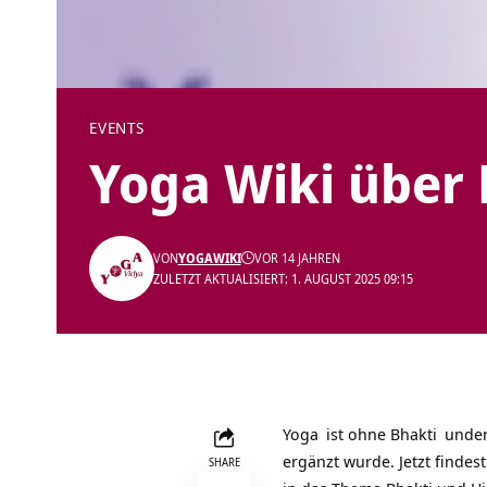
EVENTS
Yoga Wiki über 
VON
YOGAWIKI
VOR 14 JAHREN
ZULETZT AKTUALISIERT: 1. AUGUST 2025 09:15
Yoga
ist ohne
Bhakti
undenk
ergänzt wurde. Jetzt findes
SHARE