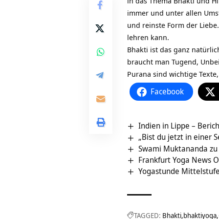
in das Thema Bhakti und Hi
immer und unter allen Umstä
und reinste Form der Liebe.
lehren kann.
Bhakti ist das ganz natürli
braucht man Tugend, Unbeir
Purana sind wichtige Texte
Facebook
Indien in Lippe – Beri
„Bist du jetzt in einer 
Swami Muktananda zu 
Frankfurt Yoga News 
Yogastunde Mittelstufe
TAGGED:
Bhakti
bhaktiyoga