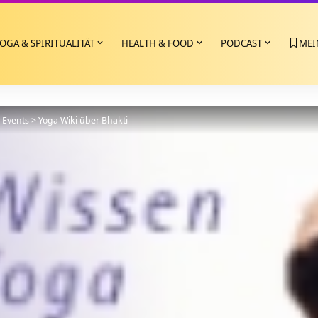
OGA & SPIRITUALITÄT
HEALTH & FOOD
PODCAST
MEI
>
Events
>
Yoga Wiki über Bhakti