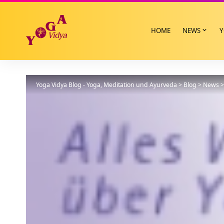
HOME
NEWS
Y
Yoga Vidya Blog - Yoga, Meditation und Ayurveda
>
Blog
>
News