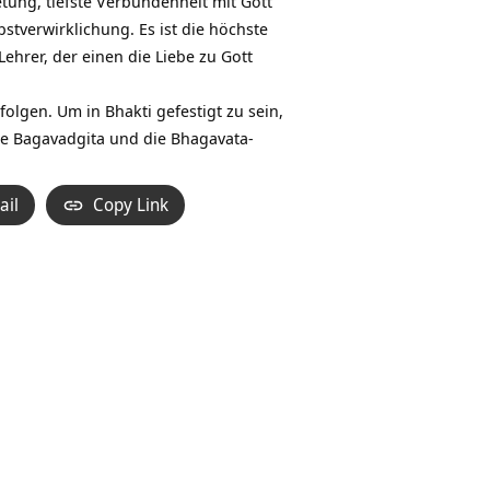
tung, tiefste Verbundenheit mit
Gott
stverwirklichung. Es ist die höchste
Lehrer, der einen die Liebe zu Gott
olgen. Um in Bhakti gefestigt zu sein,
ie Bagavadgita und die Bhagavata-
ail
Copy Link