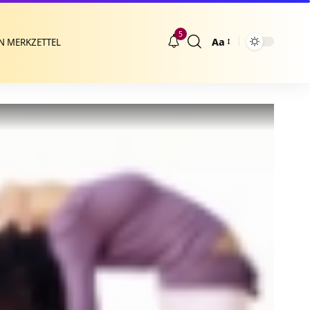
5
Aa
N MERKZETTEL
Größenänderung