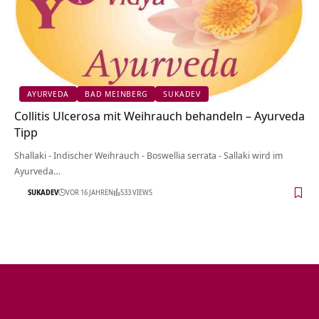
AYURVEDA
BAD MEINBERG
SUKADEV
Collitis Ulcerosa mit Weihrauch behandeln – Ayurveda
Tipp
Shallaki - Indischer Weihrauch - Boswellia serrata - Sallaki wird im
Ayurveda…
SUKADEV
VOR 16 JAHREN
533 VIEWS