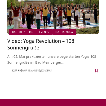
BAD MEINBERG
EVENTS
HATHA YOGA
Video: Yoga Revolution – 108
Sonnengrüße
Am 05. Mai praktizierten unsere begeisterten Yogis 108
Sonnengrüße im Bad Meinberger…
LISA N.
VOR 13 JAHREN
523 VIEWS