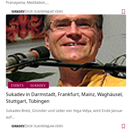
Pranayama, Meditation,…
SUKADEV
VOR 18 JAHREN
487 VIEWS
EVENTS
SUKADEV
Sukadev in Darmstadt, Frankfurt, Mainz, Waghäusel,
Stuttgart, Tübingen
Sukadev Bretz, Gründer und Leiter von Yoga Vidya, wird Ende Januar
auf…
SUKADEV
VOR 18 JAHREN
446 VIEWS