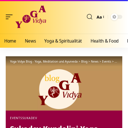
Aa
Größenänderun
Home
News
Yoga & Spiritualität
Health & Food
Yoga Vidya Blog - Yoga, Meditation und Ayurveda
>
Blog
>
News
>
Events
>
Sukadev K
EVENTS
SUKADEV