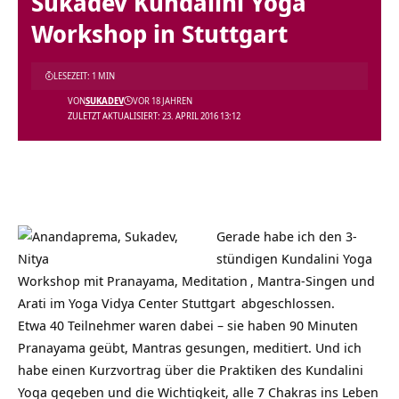
Sukadev Kundalini Yoga
Workshop in Stuttgart
LESEZEIT: 1 MIN
VON
SUKADEV
VOR 18 JAHREN
ZULETZT AKTUALISIERT: 23. APRIL 2016 13:12
Gerade habe ich den 3-
stündigen Kundalini Yoga
Workshop mit Pranayama,
Meditation
, Mantra-Singen und
Arati im
Yoga Vidya Center Stuttgart
abgeschlossen.
Etwa 40 Teilnehmer waren dabei – sie haben 90 Minuten
Pranayama geübt, Mantras gesungen, meditiert. Und ich
habe einen Kurzvortrag über die Praktiken des Kundalini
Yoga gegeben und die Wichtigkeit, alle 7 Chakras ins Leben