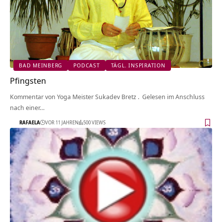
BAD MEINBERG
PODCAST
TÄGL. INSPIRATION
Pfingsten
Kommentar von Yoga Meister Sukadev Bretz . Gelesen im Anschluss
nach einer…
RAFAELA
VOR 11 JAHREN
500 VIEWS