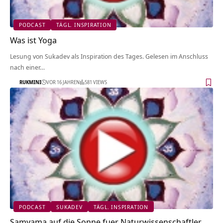
PODCAST
TÄGL. INSPIRATION
Was ist Yoga
Lesung von Sukadev als Inspiration des Tages. Gelesen im Anschluss
nach einer…
RUKMINI
VOR 16 JAHREN
581 VIEWS
PODCAST
SUKADEV
TÄGL. INSPIRATION
Samyama auf die Sonne fuer Naturwissenschaftler