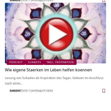
SUKADEV
VOR 17 JAHREN
629 VIEWS
PODCAST
SUKADEV
TÄGL. INSPIRATION
Wie eigene Staerken im Leben helfen koennen
Lesung von Sukadev als Inspiration des Tages. Gelesen im Anschluss
nach einer…
SUKADEV
VOR 17 JAHREN
475 VIEWS