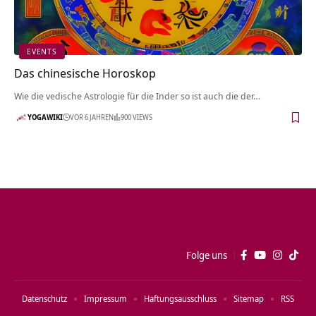
EVENTS
Das chinesische Horoskop
Wie die vedische Astrologie für die Inder so ist auch die der…
YOGAWIKI
VOR 6 JAHREN
900 VIEWS
Folge uns
Datenschutz
Impressum
Haftungsausschluss
Sitemap
RSS