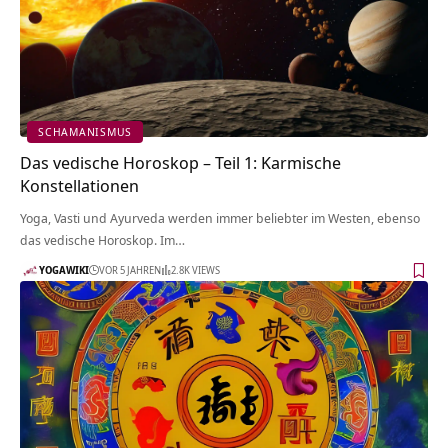
SCHAMANISMUS
Das vedische Horoskop – Teil 1: Karmische
Konstellationen
Yoga, Vasti und Ayurveda werden immer beliebter im Westen, ebenso
das vedische Horoskop. Im…
YOGAWIKI
VOR 5 JAHREN
2.8K VIEWS