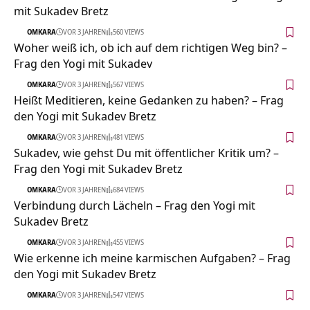
mit Sukadev Bretz
OMKARA
VOR 3 JAHREN
560 VIEWS
Woher weiß ich, ob ich auf dem richtigen Weg bin? –
Frag den Yogi mit Sukadev
OMKARA
VOR 3 JAHREN
567 VIEWS
Heißt Meditieren, keine Gedanken zu haben? – Frag
den Yogi mit Sukadev Bretz
OMKARA
VOR 3 JAHREN
481 VIEWS
Sukadev, wie gehst Du mit öffentlicher Kritik um? –
Frag den Yogi mit Sukadev Bretz
OMKARA
VOR 3 JAHREN
684 VIEWS
Verbindung durch Lächeln – Frag den Yogi mit
Sukadev Bretz
OMKARA
VOR 3 JAHREN
455 VIEWS
Wie erkenne ich meine karmischen Aufgaben? – Frag
den Yogi mit Sukadev Bretz
OMKARA
VOR 3 JAHREN
547 VIEWS