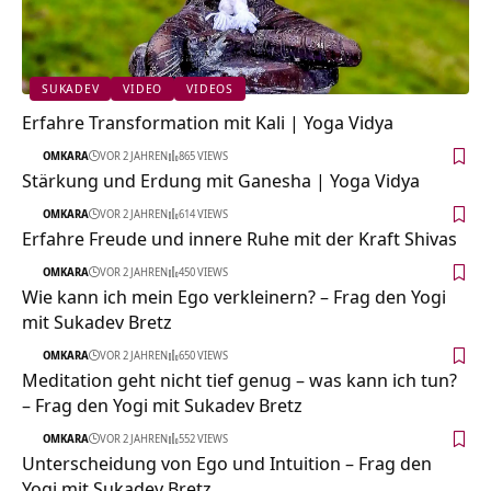
SUKADEV
VIDEO
VIDEOS
Erfahre Transformation mit Kali | Yoga Vidya
OMKARA
VOR 2 JAHREN
865 VIEWS
Stärkung und Erdung mit Ganesha | Yoga Vidya
OMKARA
VOR 2 JAHREN
614 VIEWS
Erfahre Freude und innere Ruhe mit der Kraft Shivas
OMKARA
VOR 2 JAHREN
450 VIEWS
Wie kann ich mein Ego verkleinern? – Frag den Yogi
mit Sukadev Bretz
OMKARA
VOR 2 JAHREN
650 VIEWS
Meditation geht nicht tief genug – was kann ich tun?
– Frag den Yogi mit Sukadev Bretz
OMKARA
VOR 2 JAHREN
552 VIEWS
Unterscheidung von Ego und Intuition – Frag den
Yogi mit Sukadev Bretz