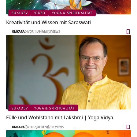
SUKADEV
VIDEO
YOGA & SPIRITUALITÄT
Kreativität und Wissen mit Saraswati
OMKARA
VOR 1 JAHR
843 VIEWS
SUKADEV
YOGA & SPIRITUALITÄT
Fülle und Wohlstand mit Lakshmi | Yoga Vidya
OMKARA
VOR 2 JAHREN
911 VIEWS