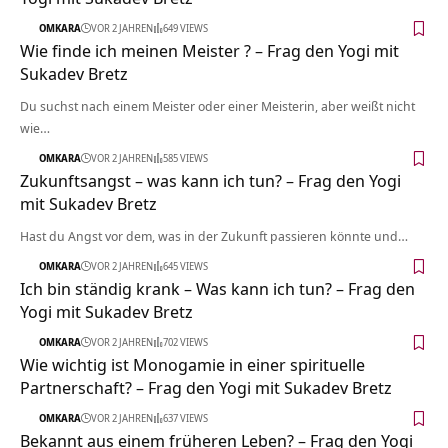
OMKARA
VOR 2 JAHREN
649 VIEWS
Wie finde ich meinen Meister ? – Frag den Yogi mit
Sukadev Bretz
Du suchst nach einem Meister oder einer Meisterin, aber weißt nicht
wie…
OMKARA
VOR 2 JAHREN
585 VIEWS
Zukunftsangst – was kann ich tun? – Frag den Yogi
mit Sukadev Bretz
Hast du Angst vor dem, was in der Zukunft passieren könnte und…
OMKARA
VOR 2 JAHREN
645 VIEWS
Ich bin ständig krank – Was kann ich tun? – Frag den
Yogi mit Sukadev Bretz
OMKARA
VOR 2 JAHREN
702 VIEWS
Wie wichtig ist Monogamie in einer spirituelle
Partnerschaft? – Frag den Yogi mit Sukadev Bretz
OMKARA
VOR 2 JAHREN
637 VIEWS
Bekannt aus einem früheren Leben? – Frag den Yogi