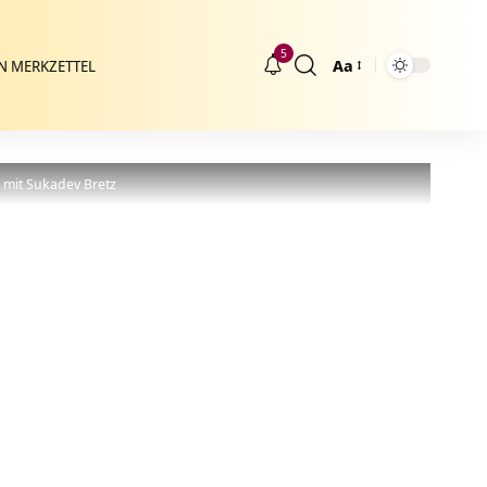
5
Aa
N MERKZETTEL
Größenänderung
i mit Sukadev Bretz