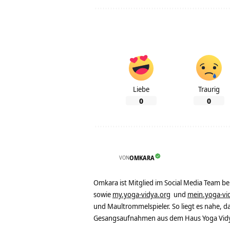
Liebe
Traurig
0
0
VON
OMKARA
Omkara ist Mitglied im Social Media Team b
sowie
my.yoga-vidya.org
und
mein.yoga-vi
und Maultrommelspieler. So liegt es nahe, 
Gesangsaufnahmen aus dem Haus Yoga Vidya