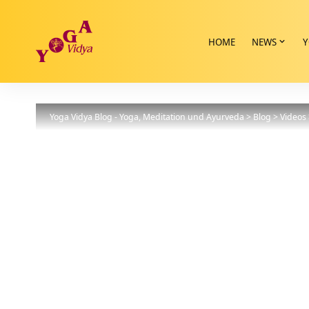
HOME
NEWS
Y
Yoga Vidya Blog - Yoga, Meditation und Ayurveda
>
Blog
>
Videos