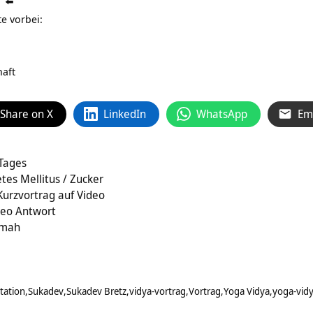
 ⬅️
e vorbei:
aft
Share on X
LinkedIn
WhatsApp
Em
 Tages
tes Mellitus / Zucker
 Kurzvortrag auf Video
deo Antwort
amah
tation
Sukadev
Sukadev Bretz
vidya-vortrag
Vortrag
Yoga Vidya
yoga-vidy