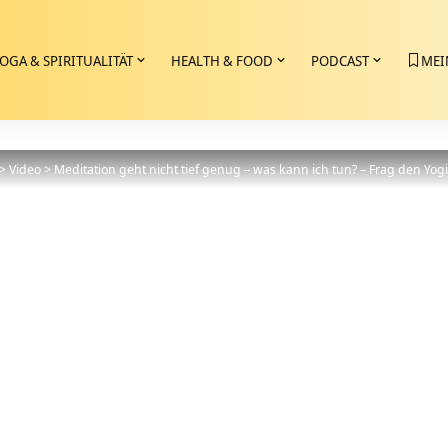
OGA & SPIRITUALITÄT
HEALTH & FOOD
PODCAST
MEI
>
Video
>
Meditation geht nicht tief genug – was kann ich tun? – Frag den Yog