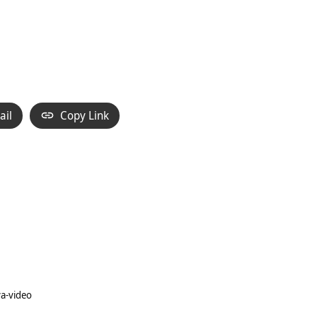
ail
Copy Link
a-video