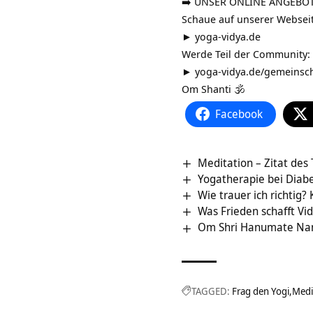
➡️ UNSER ONLINE ANGEBOT
Schaue auf unserer Webseit
►
yoga-vidya.de
Werde Teil der Community:
►
yoga-vidya.de/gemeinsch
Om Shanti 🕉
Facebook
Meditation – Zitat des
Yogatherapie bei Diabe
Wie trauer ich richtig?
Was Frieden schafft Vi
Om Shri Hanumate N
TAGGED:
Frag den Yogi
Medi