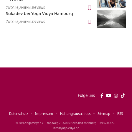
VOR 16 JAHREN
496 VIEWS
Sukadev bei Yoga Vidya Hamburg
VOR 18 JAHREN
479 VIEWS
Folge uns
Datenschutz
Impressum
Haftungsausschluss
Sitemap
RSS
© 2026 Yoga Vidya e.V. · Yogaweg 7 · 32805 Horn‑Bad Meinberg · +49 5234 87‑0 ·
info@yoga‑vidya.de