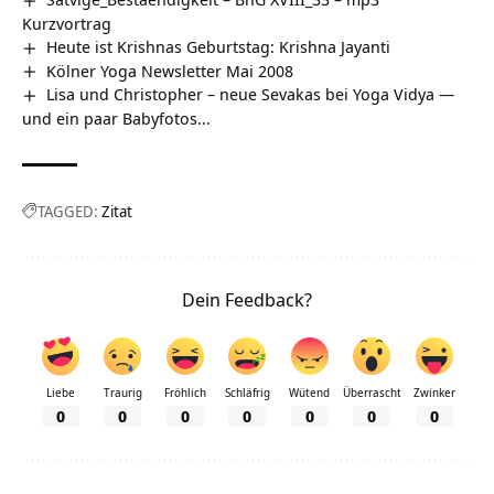
Kurzvortrag
Heute ist Krishnas Geburtstag: Krishna Jayanti
Kölner Yoga Newsletter Mai 2008
Lisa und Christopher – neue Sevakas bei Yoga Vidya —
und ein paar Babyfotos…
TAGGED:
Zitat
Dein Feedback?
Liebe
Traurig
Fröhlich
Schläfrig
Wütend
Überrascht
Zwinker
0
0
0
0
0
0
0