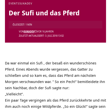
EVENTS
SUKADEV
Der Sufi und das Pferd
LESEZEIT: 1 MIN
VON
SUKADEV
VOR 16 JAHREN
ZULETZT AKTUALISIERT: 3. JULI 2018 13:02
Da war einmal ein Sufi , der besaß ein wunderschönes
Pferd. Eines Abends wurde vergessen, das Gatter zu
schließen und so kam es, dass das Pferd am nächsten
Morgen verschwunden war. “ So ein Pech!“ bemitleidete ihn
sein Nachbar, doch der Sufi sagte nur:
„Vielleicht“.
Ein paar Tage vergingen als das Pferd zurückkehrte und mit
ihm auch noch einige Wildpferde. „So ein Glück!“ sagte sein