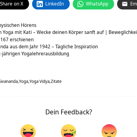
Share on X
LinkedIn
WhatsApp
Em
ysischen Hörens
 Yoga mit Kati – Wecke deinen Körper sanft auf | Beweglichkei
 167 erschienen
nda aus dem Jahr 1942 – Tägliche Inspiration
2-jährigen Yogalehrerausbildung
Sivananda
Yoga
Yoga Vidya
Zitate
Dein Feedback?