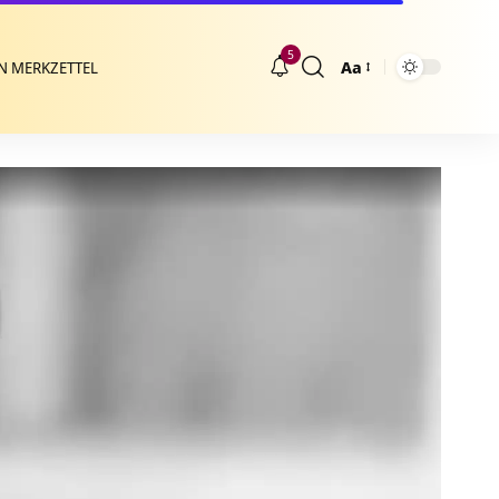
5
Aa
N MERKZETTEL
Größenänderung