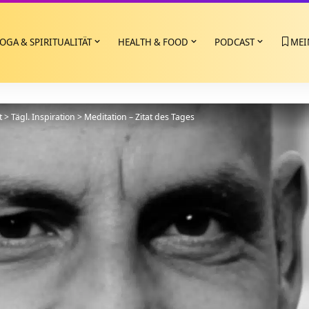
OGA & SPIRITUALITÄT
HEALTH & FOOD
PODCAST
MEI
t
>
Tägl. Inspiration
>
Meditation – Zitat des Tages