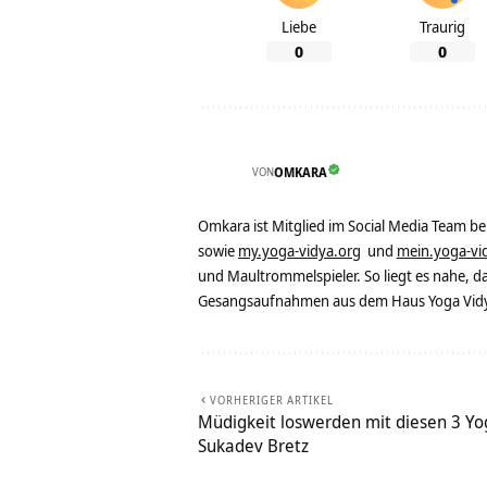
Liebe
Traurig
0
0
VON
OMKARA
Omkara ist Mitglied im Social Media Team b
sowie
my.yoga-vidya.org
und
mein.yoga-vi
und Maultrommelspieler. So liegt es nahe, 
Gesangsaufnahmen aus dem Haus Yoga Vidya
VORHERIGER ARTIKEL
Müdigkeit loswerden mit diesen 3 Yog
Sukadev Bretz