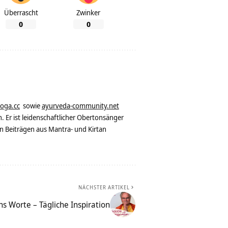
Überrascht
Zwinker
0
0
yoga.cc
sowie
ayurveda-community.net
. Er ist leidenschaftlicher Obertonsänger
n Beiträgen aus Mantra- und Kirtan
NÄCHSTER ARTIKEL
hs Worte – Tägliche Inspiration