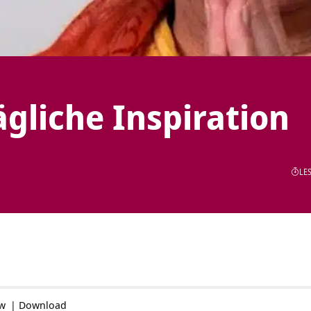
ägliche Inspiration
LES
ow
|
Download