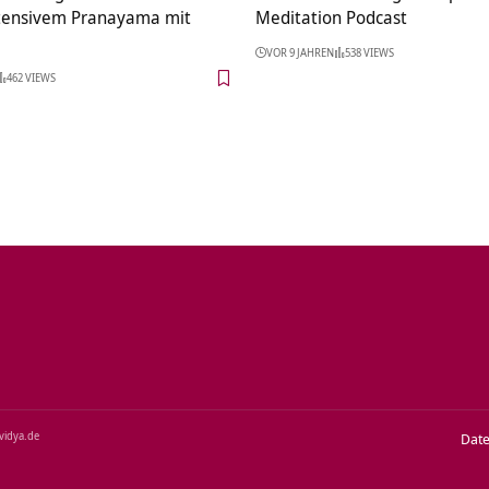
tensivem Pranayama mit
Meditation Podcast
VOR 9 JAHREN
538 VIEWS
462 VIEWS
‑vidya.de
Dat