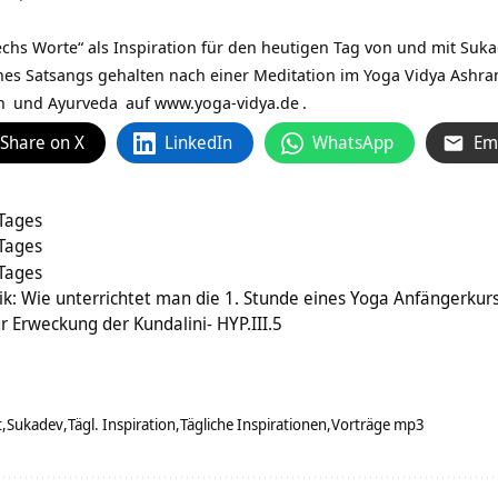
echs Worte“ als Inspiration für den heutigen Tag von und mit
Suka
es Satsangs gehalten nach einer Meditation im Yoga Vidya Ashr
n
und
Ayurveda
auf
www.yoga-vidya.de
.
Share on X
LinkedIn
WhatsApp
Em
 Tages
 Tages
 Tages
ik: Wie unterrichtet man die 1. Stunde eines Yoga Anfängerkur
r Erweckung der Kundalini- HYP.III.5
t
Sukadev
Tägl. Inspiration
Tägliche Inspirationen
Vorträge mp3