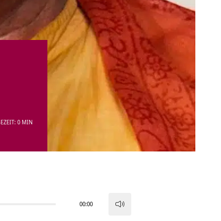
EZEIT: 0 MIN
00:00
Pfeiltasten