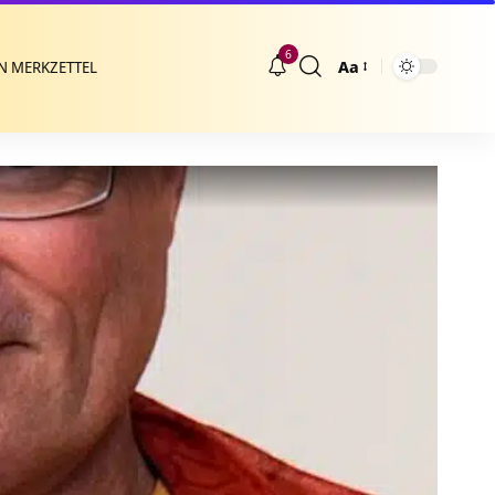
6
Aa
N MERKZETTEL
Größenänderung