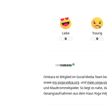
Liebe
Traurig
0
0
VON
OMKARA
Omkara ist Mitglied im Social Media Team b
sowie
my.yoga-vidya.org
und
mein.yoga-vi
und Maultrommelspieler. So liegt es nahe, 
Gesangsaufnahmen aus dem Haus Yoga Vidya