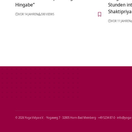
Hingabe”
Stunden in
Shaktipriya
VOR 14 JAHREN
590 VIEWS
VOR 11 JAHREN
© 2026 Yoga Vidya e.V. · Yogaweg 7 · 32805 Horn‑Bad Meinberg · +49 5234 87‑0 · info@yoga