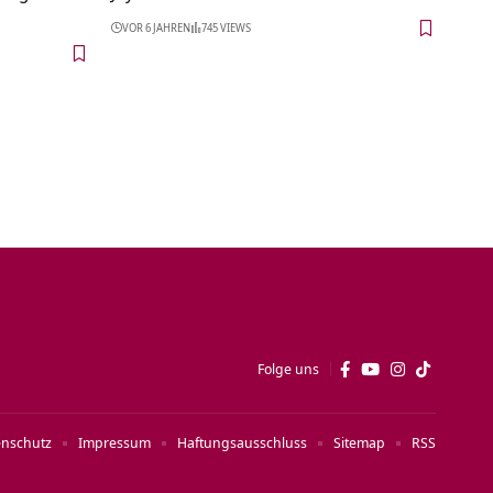
VOR 6 JAHREN
745 VIEWS
Folge uns
enschutz
Impressum
Haftungsausschluss
Sitemap
RSS