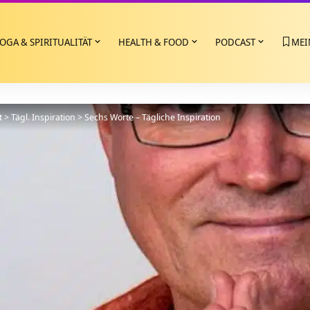
OGA & SPIRITUALITÄT
HEALTH & FOOD
PODCAST
MEI
t
>
Tägl. Inspiration
>
Sechs Worte – Tägliche Inspiration