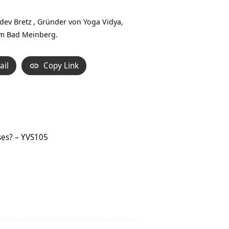
Hoch/Runter
benutzen,
dev Bretz
, Gründer von Yoga Vidya,
um
am Bad Meinberg.
die
Lautstärke
ail
Copy Link
zu
regeln.
ses? – YVS105