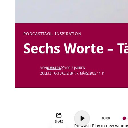
PODCAST
TÄGL. INSPIRATION
Sechs Worte – T
VON
OMKARA
VOR 3 JAHREN
ZULETZT AKTUALISIERT: 7. MÄRZ 2023 11:11
Audio-
00:00
Player
SHARE
Podcast:
Play in new wind