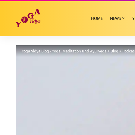
HOME
NEWS
Y
Yoga Vidya Blog - Yoga, Meditation und Ayurveda
>
Blog
>
Podcas