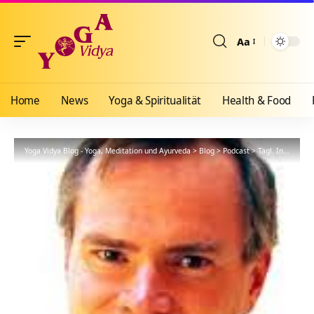
Aa
Größenänderun
Home
News
Yoga & Spiritualität
Health & Food
Yoga Vidya Blog - Yoga, Meditation und Ayurveda
>
Blog
>
Podcast
>
Tägl. Inspiration