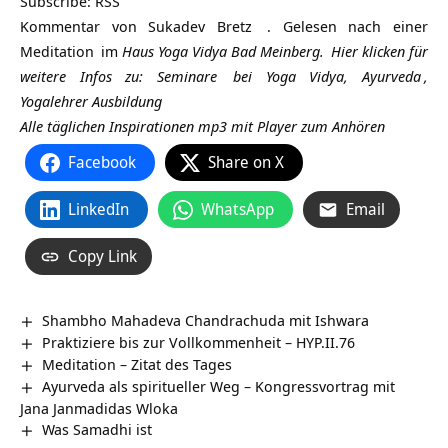
Subscribe:
RSS
Kommentar von
Sukadev Bretz
. Gelesen nach einer
Meditation
im
Haus Yoga Vidya Bad Meinberg.
Hier klicken für
weitere Infos zu:
Seminare
bei Yoga Vidya,
Ayurveda
,
Yogalehrer Ausbildung
Alle täglichen Inspirationen mp3 mit Player zum Anhören
Facebook
Share on X
LinkedIn
WhatsApp
Email
Copy Link
Shambho Mahadeva Chandrachuda mit Ishwara
Praktiziere bis zur Vollkommenheit – HYP.II.76
Meditation – Zitat des Tages
Ayurveda als spiritueller Weg – Kongressvortrag mit
Jana Janmadidas Wloka
Was Samadhi ist