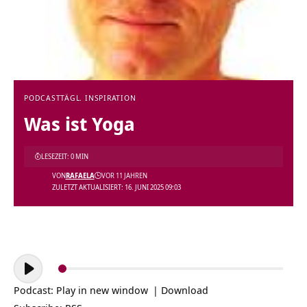
PODCAST
TÄGL. INSPIRATION
Was ist Yoga
LESEZEIT: 0 MIN
VON
RAFAELA
VOR 11 JAHREN
ZULETZT AKTUALISIERT: 16. JUNI 2025 09:03
Audio-
Player
Podcast:
Play in new window
|
Download