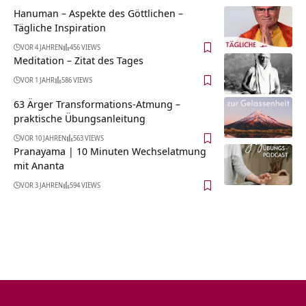
Hanuman – Aspekte des Göttlichen –
Tägliche Inspiration
VOR 4 JAHREN
456 VIEWS
Meditation – Zitat des Tages
VOR 1 JAHR
586 VIEWS
63 Ärger Transformations-Atmung –
praktische Übungsanleitung
VOR 10 JAHREN
563 VIEWS
Pranayama | 10 Minuten Wechselatmung
mit Ananta
VOR 3 JAHREN
594 VIEWS