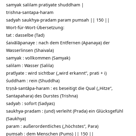
samyak salilam pratiyate shuddham |
trishna-santapa-haram
sadyah saukhya-pradam param pumsah || 150 ||
Wort-für-Wort-Übersetzung:
tat : dasselbe (Tad)
śaivālāpanaye : nach dem Entfernen (Apanaya) der
Wasserlinsen (Shaivala)
samyak : vollkommen (Samyak)
salilam : Wasser (Salila)
pratīyate : wird sichtbar („wird erkannt“, prati + i)
śuddham : rein (Shuddha)
tṛṣṇā-santāpa-haram : es beseitigt die Qual („Hitze“,
Santapahara) des Durstes (Trishna)
sadyaḥ : sofort (Sadyas)
saukhya-pradam : (und) verleiht (Prada) ein Glücksgefühl
(Saukhya)
param : außerordentliches („höchstes“, Para)
puṃsaḥ : dem Menschen (Pums) || 150 ||