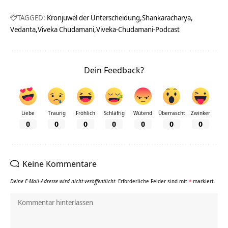
TAGGED:
Kronjuwel der Unterscheidung
Shankaracharya
Vedanta
Viveka Chudamani
Viveka-Chudamani-Podcast
Dein Feedback?
Liebe
Traurig
Fröhlich
Schläfrig
Wütend
Überrascht
Zwinker
0
0
0
0
0
0
0
Keine Kommentare
Deine E-Mail-Adresse wird nicht veröffentlicht.
Erforderliche Felder sind mit
*
markiert.