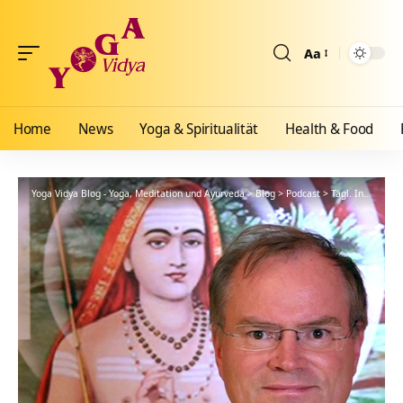
Aa
Größenänderun
Home
News
Yoga & Spiritualität
Health & Food
Yoga Vidya Blog - Yoga, Meditation und Ayurveda
>
Blog
>
Podcast
>
Tägl. Inspiration