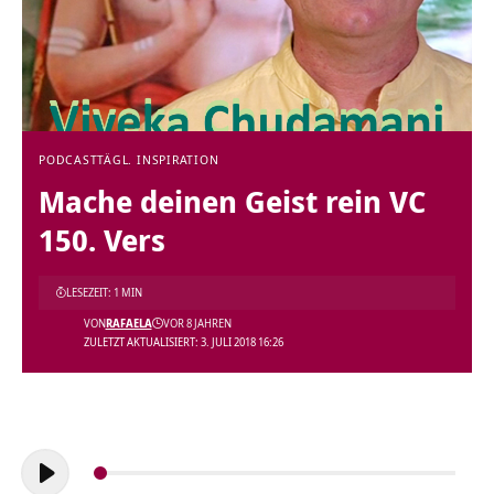
PODCAST
TÄGL. INSPIRATION
Mache deinen Geist rein VC
150. Vers
LESEZEIT: 1 MIN
VON
RAFAELA
VOR 8 JAHREN
ZULETZT AKTUALISIERT: 3. JULI 2018 16:26
Audio-
Player