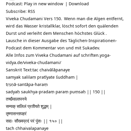
Podcast:
Play in new window
|
Download
Subscribe:
RSS
Viveka Chudamani Vers 150.
Wenn man die Algen entfernt,
wird das Wasser kristallklar, löscht sofort den quälenden
Durst und verleiht dem Menschen höchstes
Glück
.
Lausche in dieser Ausgabe des Täglichen-Inspirationen-
Podcast dem Kommentar von und mit Sukadev.
Alle Infos zum Viveka Chudamani auf
schriften.yoga-
vidya.de/viveka-chudamani/
Sanskrit Text:tac chaivālāpanaye
samyak salilaṃ pratīyate śuddham |
tṛṣṇā-santāpa-haraṃ
sadyaḥ saukhya-pradaṃ paraṃ puṃsaḥ || 150 ||
तच्छैवालापनये
सम्यक् सलिलं प्रतीयते शुद्धम् |
तृष्णासन्तापहरं
सद्यः सौख्यप्रदं परं पुंसः || १५० ||
tach chhaivalapanaye