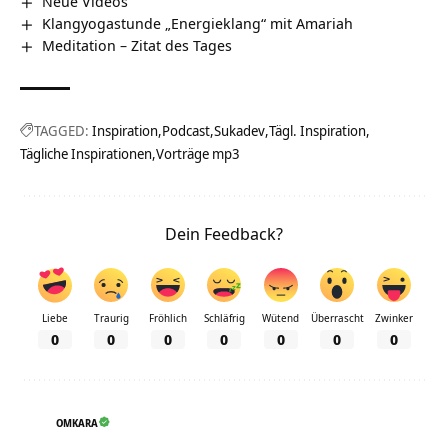
Neue Videos
Klangyogastunde „Energieklang“ mit Amariah
Meditation – Zitat des Tages
TAGGED:
Inspiration
Podcast
Sukadev
Tägl. Inspiration
Tägliche Inspirationen
Vorträge mp3
Dein Feedback?
Liebe
Traurig
Fröhlich
Schläfrig
Wütend
Überrascht
Zwinker
0
0
0
0
0
0
0
OMKARA