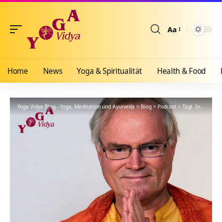
Aa
Größenänderun
Home
News
Yoga & Spiritualität
Health & Food
Yoga Vidya Blog - Yoga, Meditation und Ayurveda
>
Blog
>
Podcast
>
Tägl. Inspiration