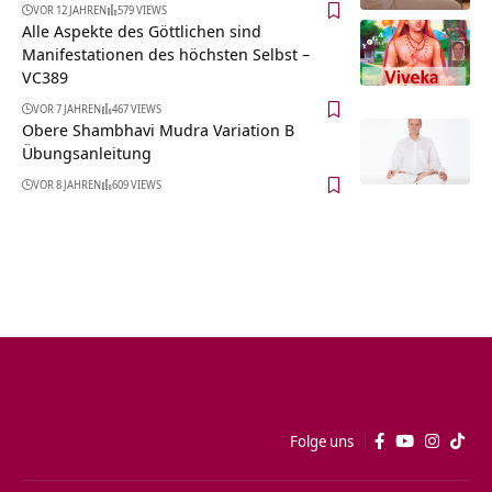
VOR 12 JAHREN
579 VIEWS
Alle Aspekte des Göttlichen sind
Manifestationen des höchsten Selbst –
VC389
VOR 7 JAHREN
467 VIEWS
Obere Shambhavi Mudra Variation B
Übungsanleitung
VOR 8 JAHREN
609 VIEWS
Folge uns