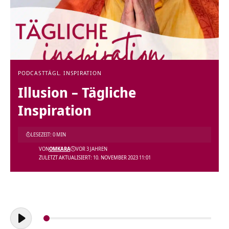
PODCAST
TÄGL. INSPIRATION
Illusion – Tägliche
Inspiration
LESEZEIT: 0 MIN
VON
OMKARA
VOR 3 JAHREN
ZULETZT AKTUALISIERT: 10. NOVEMBER 2023 11:01
Audio-
Player