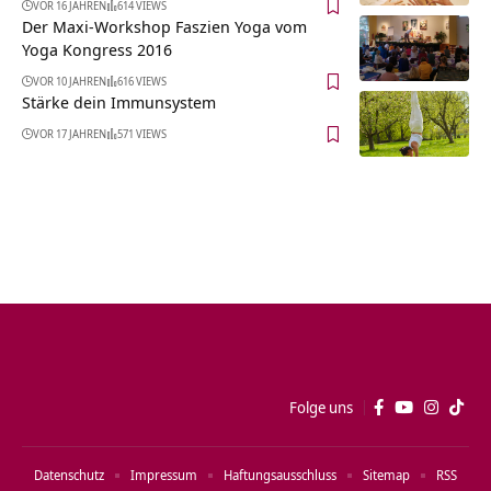
VOR 16 JAHREN
614 VIEWS
Der Maxi-Workshop Faszien Yoga vom
Yoga Kongress 2016
VOR 10 JAHREN
616 VIEWS
Stärke dein Immunsystem
VOR 17 JAHREN
571 VIEWS
Folge uns
Datenschutz
Impressum
Haftungsausschluss
Sitemap
RSS