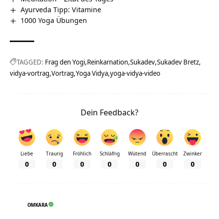
Ayurveda Tipp: Vitamine
1000 Yoga Übungen
TAGGED:
Frag den Yogi
Reinkarnation
Sukadev
Sukadev Bretz
vidya-vortrag
Vortrag
Yoga Vidya
yoga-vidya-video
Dein Feedback?
Liebe
Traurig
Fröhlich
Schläfrig
Wütend
Überrascht
Zwinker
0
0
0
0
0
0
0
OMKARA