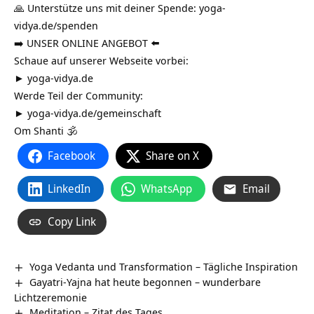
🙏 Unterstütze uns mit deiner Spende:
yoga-
vidya.de/spenden
➡️ UNSER ONLINE ANGEBOT ⬅️
Schaue auf unserer Webseite vorbei:
►
yoga-vidya.de
Werde Teil der Community:
►
yoga-vidya.de/gemeinschaft
Om Shanti 🕉
Facebook
Share on X
LinkedIn
WhatsApp
Email
Copy Link
Yoga Vedanta und Transformation – Tägliche Inspiration
Gayatri-Yajna hat heute begonnen – wunderbare
Lichtzeremonie
Meditation – Zitat des Tages