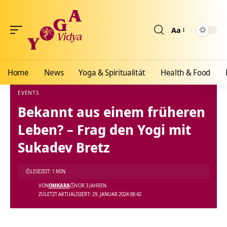
Aa
Größenänderun
Home
News
Yoga & Spiritualität
Health & Food
EVENTS
Bekannt aus einem früheren
Yoga Vidya Blog - Yoga, Meditation und Ayurveda
>
Blog
>
News
>
Events
>
Bekannt a
Leben? – Frag den Yogi mit
Sukadev Bretz
LESEZEIT: 1 MIN
VON
OMKARA
VOR 3 JAHREN
ZULETZT AKTUALISIERT: 29. JANUAR 2024 08:42