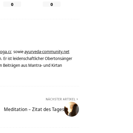
0
0
yoga.cc
sowie
ayurveda-community.net
. Er ist leidenschaftlicher Obertonsänger
n Beiträgen aus Mantra- und Kirtan
NÄCHSTER ARTIKEL
Meditation – Zitat des Tages