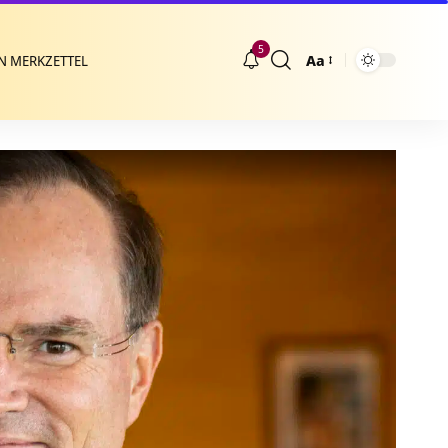
5
Aa
N MERKZETTEL
Größenänderung