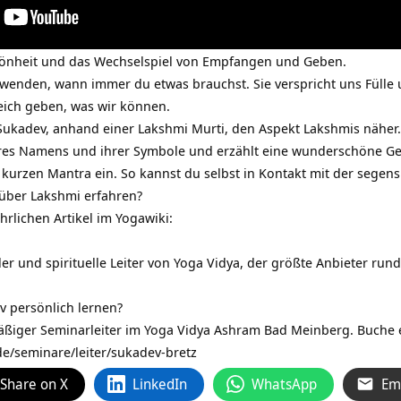
chönheit und das Wechselspiel von Empfangen und Geben.
wenden, wann immer du etwas brauchst. Sie verspricht uns Fülle
eich geben, was wir können.
 Sukadev, anhand einer Lakshmi Murti, den Aspekt Lakshmis näher.
hres Namens und ihrer Symbole und erzählt eine wunderschöne Ge
 kurzen Mantra ein. So kannst du selbst in Kontakt mit der segens
über Lakshmi erfahren?
lichen Artikel im Yogawiki:
er und spirituelle Leiter von Yoga Vidya, der größte Anbieter ru
 persönlich lernen?
äßiger Seminarleiter im Yoga Vidya Ashram Bad Meinberg. Buche 
de/seminare/leiter/sukadev-bretz
Share on X
LinkedIn
WhatsApp
Em