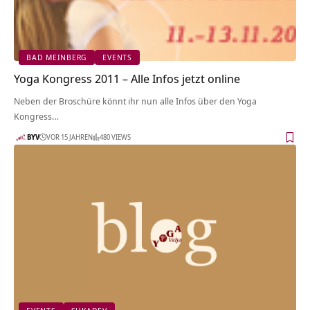
BAD MEINBERG
EVENTS
Yoga Kongress 2011 – Alle Infos jetzt online
Neben der Broschüre könnt ihr nun alle Infos über den Yoga
Kongress…
BYV
VOR 15 JAHREN
480 VIEWS