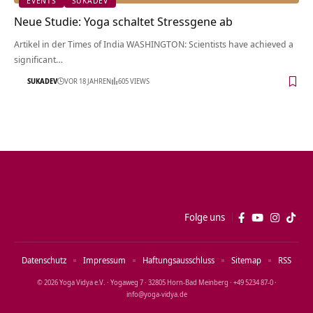
EVENTS
SUKADEV
Neue Studie: Yoga schaltet Stressgene ab
Artikel in der Times of India WASHINGTON: Scientists have achieved a
significant…
SUKADEV
VOR 18 JAHREN
605 VIEWS
Folge uns
Datenschutz
Impressum
Haftungsausschluss
Sitemap
RSS
© 2026 Yoga Vidya e.V. · Yogaweg 7 · 32805 Horn‑Bad Meinberg · +49 5234 87‑0 ·
info@yoga‑vidya.de