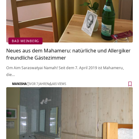
BAD MEINBERG
Neues aus dem Mahameru: natürliche und Allergiker
freundliche Gästezimmer
Om Aim Saraswatyai Namah! Seit dem 7. April 2019 ist Mahameru,
die…
MANISHA
VOR 7 JAHREN
665 VIEWS