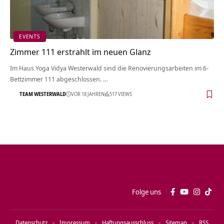
EVENTS
Zimmer 111 erstrahlt im neuen Glanz
Im Haus Yoga Vidya Westerwald sind die Renovierungsarbeiten im 6-
Bettzimmer 111 abgeschlossen. …
TEAM WESTERWALD
VOR 18 JAHREN
517 VIEWS
Folge uns
Datenschutz
Impressum
Haftungsausschluss
Sitemap
RSS