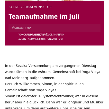
BAD MEINBERG
GEMEINSCHAFT
Teamaufnahme im Juli
LESEZEIT: 1 MIN
VON
CHANDRASHEKARA
VOR 10 JAHREN
ZULETZT AKTUALISIERT: 5. JUNI 2025 10:07
In der Sevaka-Versammlung am vergangenen Dienstag
wurde Simon in die
Ashram
-Gemeinschaft bei
Yoga Vidya
Bad Meinberg
aufgenommen.
Herzlich Willkommen, Simon, in der
spirituellen
Gemeinschaft
von
Yoga Vidya
!
Simon ist gelernter IT-Systemelektroniker, war in diesem
Beruf aber nie glücklich. Dann war er Jongleur und Musiker
unterwegs, um dann auf weitere Sinnsuche für sein