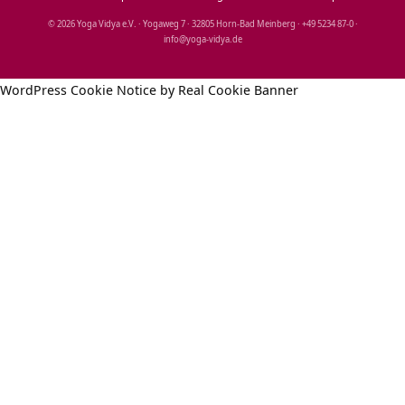
© 2026 Yoga Vidya e.V. · Yogaweg 7 · 32805 Horn‑Bad Meinberg · +49 5234 87‑0 ·
info@yoga‑vidya.de
WordPress Cookie Notice by Real Cookie Banner