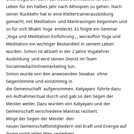
Leben für ein halbes Jahr nach Äthiopien zu gehen. Nach
seiner Rückkehr hat er eine Klettertrainerausbildung
gemacht, mit
Meditation
und Mantrasingen begonnen und
so für sich
Bhakti Yoga
entdeckt. Es folgte ein Seminar
„
Yoga und Meditation Einführung
„, woraufhin Yoga und
Meditation ein wichtiger Bestandteil in seinem Leben
wurden. Simon ist aktuell in der
2 Jahre Yogalehrer
Ausbildung
und wird seinen Dienst im Team
Socialmedia/Onlinemarketing tun.
Simon wurde von den anwesenden
Sevakas
ohne
Gegenstimme und einstimmig in
die
Gemeinschaft
aufgenommen.
Katyayani
führte dazu
ein Aufnahmeritual durch und gab so den Segen der
Meister weiter. Dazu wurden von Katyayani und der
Gemeinschaft verschiedene Mantras rezitiert.
Möge der Segen der
Meister
den
neuen Gemeinschaftsmitgliedern viel Kraft und Energie auf
ihrem
spitituellen Weg
verleihen!