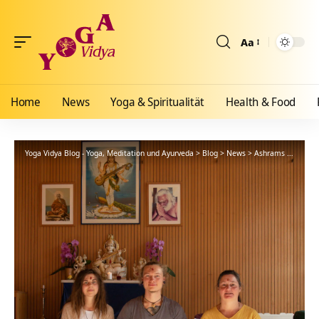
Aa
Größenänderun
Home
News
Yoga & Spiritualität
Health & Food
Yoga Vidya Blog - Yoga, Meditation und Ayurveda
>
Blog
>
News
>
Ashrams
>
Bad Me