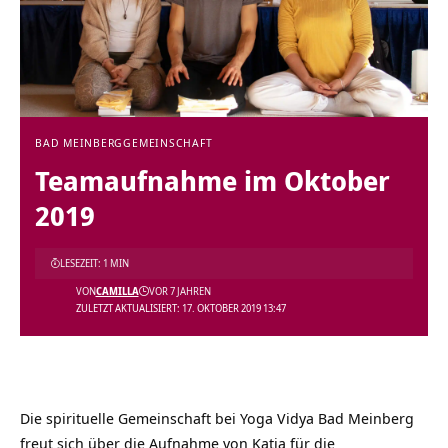
BAD MEINBERG
GEMEINSCHAFT
Teamaufnahme im Oktober
2019
LESEZEIT: 1 MIN
VON
CAMILLA
VOR 7 JAHREN
ZULETZT AKTUALISIERT: 17. OKTOBER 2019 13:47
Die spirituelle Gemeinschaft bei Yoga Vidya Bad Meinberg
freut sich über die Aufnahme von Katja für die