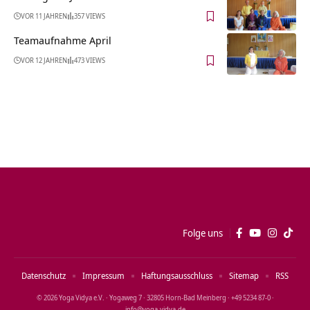
VOR 11 JAHREN
357 VIEWS
Teamaufnahme April
VOR 12 JAHREN
473 VIEWS
Folge uns
Datenschutz
Impressum
Haftungsausschluss
Sitemap
RSS
© 2026 Yoga Vidya e.V. · Yogaweg 7 · 32805 Horn‑Bad Meinberg · +49 5234 87‑0 ·
info@yoga‑vidya.de