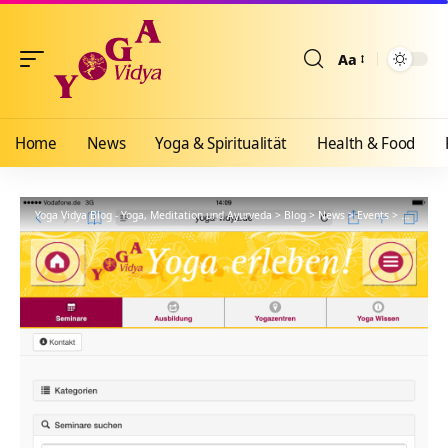
Aa
Größenänderun
Home
News
Yoga & Spiritualität
Health & Food
Yoga Vidya Blog - Yoga, Meditation und Ayurveda
>
Blog
>
News
>
Events
>
Vereinfa