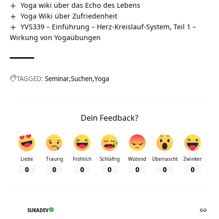
Yoga wiki über das Echo des Lebens
Yoga Wiki über Zufriedenheit
YVS339 – Einführung – Herz-Kreislauf-System, Teil 1 –
Wirkung von Yogaübungen
TAGGED:
Seminar
Suchen
Yoga
Dein Feedback?
Liebe
Traurig
Fröhlich
Schläfrig
Wütend
Überrascht
Zwinker
0
0
0
0
0
0
0
SUKADEV