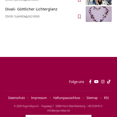
Divali- Göttlicher Lichterglanz
VOR 13 JAHREN
502 VIEWS
Folge uns
Datenschutz
Impressum
Haftungsausschluss
Sitemap
RSS
© 2026 Yoga Vidya e.V. · Yogaweg 7 · 32805 Horn‑Bad Meinberg · +49 5234 87‑0 ·
info@yoga‑vidya.de