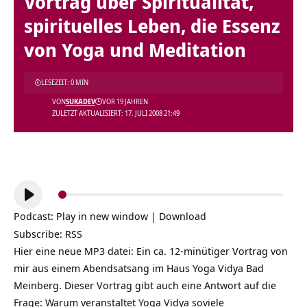
Vortrag über Spiritualität,
spirituelles Leben, die Essenz
von Yoga und Meditation
LESEZEIT: 0 MIN
VON
SUKADEV
VOR 19 JAHREN
ZULETZT AKTUALISIERT: 17. JULI 2008 21:49
Audio-
Player
Podcast:
Play in new window
|
Download
Subscribe:
RSS
Hier eine neue MP3 datei: Ein ca. 12-minütiger Vortrag von
mir aus einem Abendsatsang im Haus Yoga Vidya Bad
Meinberg. Dieser Vortrag gibt auch eine Antwort auf die
Frage: Warum veranstaltet Yoga Vidya soviele