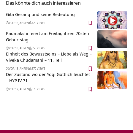
Das könnte dich auch interessieren
Gita Gesang und seine Bedeutung
VOR 16 JAHREN
420 VIEWS
Padmakshi feiert am Freitag ihren 70sten
Geburtstag
VOR 18 JAHREN
555 VIEWS
Einheit des Bewusstseins – Liebe als Weg –
Viveka Chudamani – 11. Teil
VOR 13 JAHREN
570 VIEWS
Der Zustand wo der Yogi Göttlich leuchtet
– HYP.IV.71
VOR 12 JAHREN
575 VIEWS