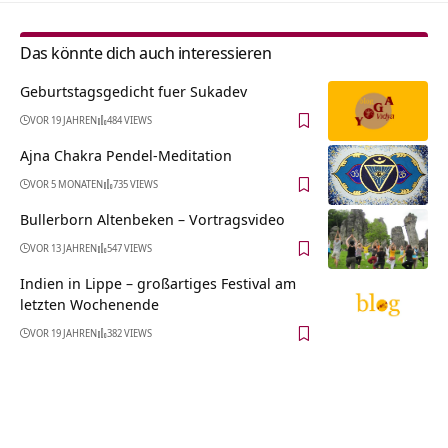
Das könnte dich auch interessieren
Geburtstagsgedicht fuer Sukadev
VOR 19 JAHREN
484 VIEWS
Ajna Chakra Pendel-Meditation
VOR 5 MONATEN
735 VIEWS
Bullerborn Altenbeken‏‎ – Vortragsvideo
VOR 13 JAHREN
547 VIEWS
Indien in Lippe – großartiges Festival am
letzten Wochenende
VOR 19 JAHREN
382 VIEWS