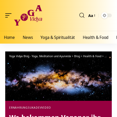
Aa
Größenänderun
Home
News
Yoga & Spiritualität
Health & Food
Yoga Vidya Blog - Yoga, Meditation und Ayurveda
>
Blog
>
Health & Food
>
Ernährun
ERNÄHRUNG
SUKADEV
VIDEO