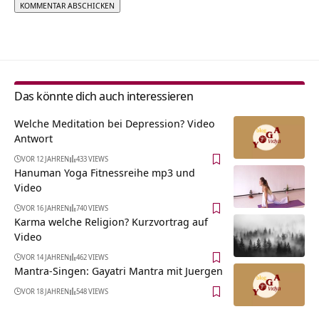
Alternative:
Das könnte dich auch interessieren
Welche Meditation bei Depression? Video
Antwort
VOR 12 JAHREN
433 VIEWS
Hanuman Yoga Fitnessreihe mp3 und
Video
VOR 16 JAHREN
740 VIEWS
Karma welche Religion? Kurzvortrag auf
Video
VOR 14 JAHREN
462 VIEWS
Mantra-Singen: Gayatri Mantra mit Juergen
VOR 18 JAHREN
548 VIEWS