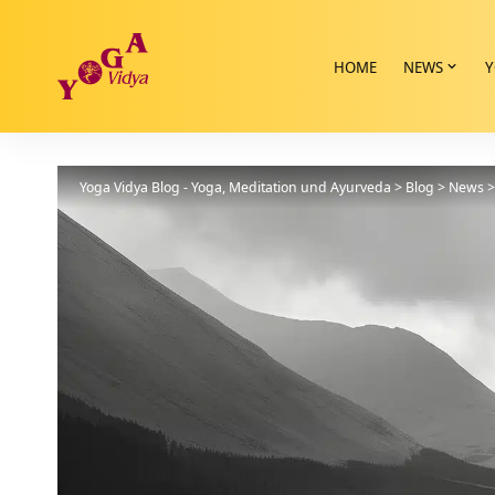
HOME
NEWS
Y
Yoga Vidya Blog - Yoga, Meditation und Ayurveda
>
Blog
>
News