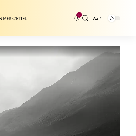
5
Aa
N MERKZETTEL
Größenänderung