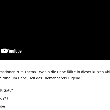
ationen zum Thema “ Wohin die Liebe fällt?“ in dieser kurzen A
in rund um
Liebe
, Teil des Themenbereis
Tugend
.
lt Gott
?
rde?
?
ebe