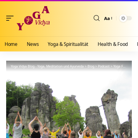
Aa
Größenänderun
Home
News
Yoga & Spiritualität
Health & Food
Yoga Vidya Blog - Yoga, Meditation und Ayurveda
>
Blog
>
Podcast
>
Yoga Ferien Anfänger