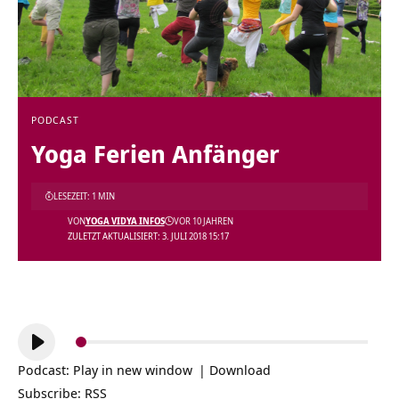
PODCAST
Yoga Ferien Anfänger
LESEZEIT: 1 MIN
VON
YOGA VIDYA INFOS
VOR 10 JAHREN
ZULETZT AKTUALISIERT: 3. JULI 2018 15:17
Audio-
Player
Podcast:
Play in new window
|
Download
Subscribe:
RSS