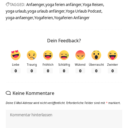
TAGGED:
Anfaenger
yoga ferien anfänger
Yoga Reisen
yoga urlaub
yoga urlaub anfänger
Yoga Urlaub Podcast
yoga-anfaenger
Yogaferien
Yogaferien Anfänger
Dein Feedback?
Liebe
Traurig
Fröhlich
Schläfrig
Wütend
Überrascht
Zwinker
0
0
0
0
0
0
0
Keine Kommentare
Deine E-Mail-Adresse wird nicht veröffentlicht.
Erforderliche Felder sind mit
*
markiert.