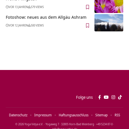
VOR 13 JAHREN
579 VIEWS
Fotoshow: neues aus dem Allgäu Ashram
VOR 12 JAHREN
500 VIEWS
Folge uns
Datenschutz
Impressum
Haftungsausschluss
Sitemap
RSS
© 2026 Yoga Vidya e.V. · Yogaweg 7 · 32805 Horn‑Bad Meinberg · +49 5234 87‑0 ·
info@yoga‑vidya.de