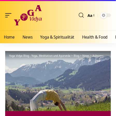
Aa
Größenänderun
Home
News
Yoga & Spiritualität
Health & Food
Yoga Vidya Blog - Yoga, Meditation und Ayurveda
>
Blog
>
News
>
Ashrams
>
Allgäu