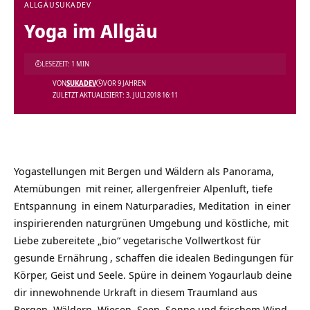
ALLGÄU
SUKADEV
Yoga im Allgäu
LESEZEIT: 1 MIN
VON
SUKADEV
VOR 9 JAHREN
ZULETZT AKTUALISIERT: 3. JULI 2018 16:11
Yogastellungen mit Bergen und Wäldern als Panorama,
Atemübungen
mit reiner, allergenfreier Alpenluft, tiefe
Entspannung
in einem Naturparadies,
Meditation
in einer
inspirierenden naturgrünen Umgebung und köstliche, mit
Liebe zubereitete „bio“ vegetarische Vollwertkost für
gesunde Ernährung
, schaffen die idealen Bedingungen für
Körper, Geist und Seele. Spüre in deinem Yogaurlaub deine
dir innewohnende Urkraft in diesem Traumland aus
Bergen, Wäldern, Wiesen, Seen, Sonne und frischem Wind.