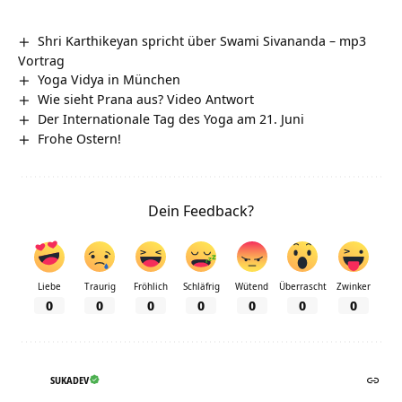
Shri Karthikeyan spricht über Swami Sivananda – mp3
Vortrag
Yoga Vidya in München
Wie sieht Prana aus? Video Antwort
Der Internationale Tag des Yoga am 21. Juni
Frohe Ostern!
Dein Feedback?
Liebe
Traurig
Fröhlich
Schläfrig
Wütend
Überrascht
Zwinker
0
0
0
0
0
0
0
SUKADEV